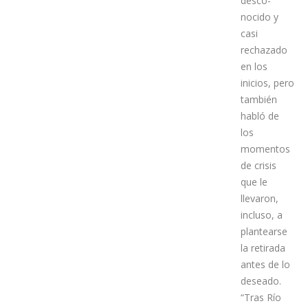
ilusión por
un deporte
desco-
nocido y
casi
rechazado
en los
inicios, pero
también
habló de
los
momentos
de crisis
que le
llevaron,
incluso, a
plantearse
la retirada
antes de lo