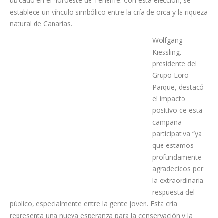
El nombre rinde homenaje al emblemático Macizo de Teno,
un espacio natural de gran valor ecológico y paisajístico
ubicado en el noroeste de Tenerife. Con esta elección, se
establece un vínculo simbólico entre la cría de orca y la riqueza
natural de Canarias.
Wolfgang
Kiessling,
presidente del
Grupo Loro
Parque, destacó
el impacto
positivo de esta
campaña
participativa “ya
que estamos
profundamente
agradecidos por
la extraordinaria
respuesta del