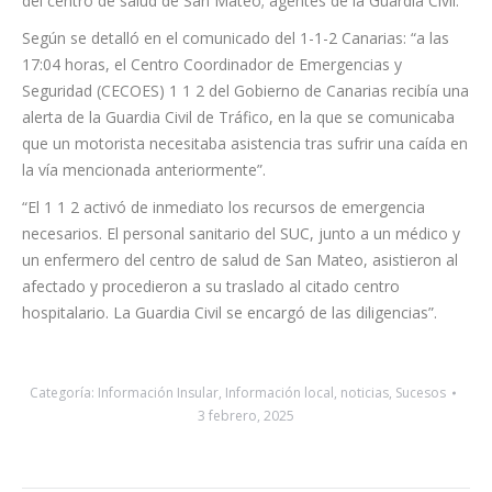
ambulancia medicalizada y otra de soporte vital básico;
personal de Atención Primaria, con un médico y un enfermero
del centro de salud de San Mateo; agentes de la Guardia Civil.
Según se detalló en el comunicado del 1-1-2 Canarias: “a las
17:04 horas, el Centro Coordinador de Emergencias y
Seguridad (CECOES) 1 1 2 del Gobierno de Canarias recibía una
alerta de la Guardia Civil de Tráfico, en la que se comunicaba
que un motorista necesitaba asistencia tras sufrir una caída en
la vía mencionada anteriormente”.
“El 1 1 2 activó de inmediato los recursos de emergencia
necesarios. El personal sanitario del SUC, junto a un médico y
un enfermero del centro de salud de San Mateo, asistieron al
afectado y procedieron a su traslado al citado centro
hospitalario. La Guardia Civil se encargó de las diligencias”.
Categoría:
Información Insular
,
Información local
,
noticias
,
Sucesos
3 febrero, 2025