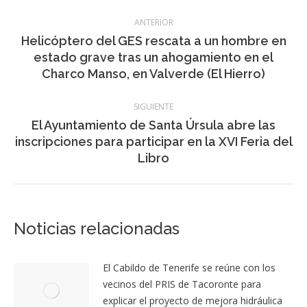
Navegación
ANTERIOR
entre
Helicóptero del GES rescata a un hombre en
Publicación
estado grave tras un ahogamiento en el
publicaciones
anterior:
Charco Manso, en Valverde (El Hierro)
SIGUIENTE
El Ayuntamiento de Santa Úrsula abre las
Publicación
inscripciones para participar en la XVI Feria del
siguiente:
Libro
Noticias relacionadas
El Cabildo de Tenerife se reúne con los