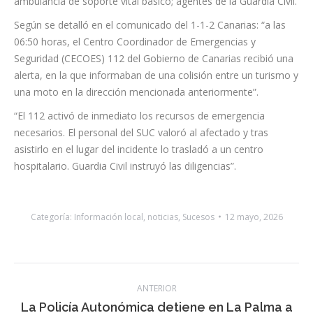
trasladado en una ambulancia de soporte vital básico del SUC
al Hospital Universitario Nuestra Señora de la Candelaria”.
Los servicios activados por el CECOES 1-1-2 fueron los
siguientes: el Servicio de Urgencias Canario (SUC), con una
ambulancia de soporte vital básico; agentes de la Guardia Civil.
Según se detalló en el comunicado del 1-1-2 Canarias: “a las
06:50 horas, el Centro Coordinador de Emergencias y
Seguridad (CECOES) 112 del Gobierno de Canarias recibió una
alerta, en la que informaban de una colisión entre un turismo y
una moto en la dirección mencionada anteriormente”.
“El 112 activó de inmediato los recursos de emergencia
necesarios. El personal del SUC valoró al afectado y tras
asistirlo en el lugar del incidente lo trasladó a un centro
hospitalario. Guardia Civil instruyó las diligencias”.
Categoría:
Información local
,
noticias
,
Sucesos
12 mayo, 2026