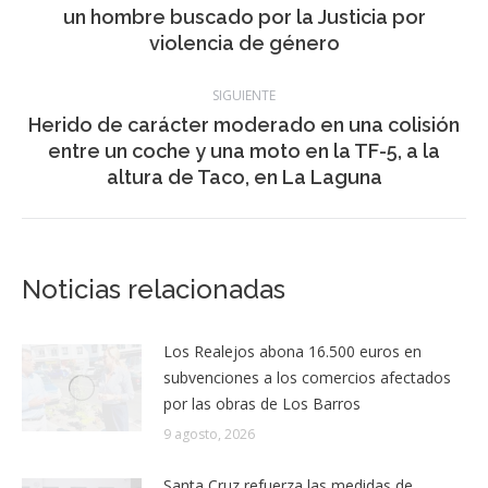
Navegación
ANTERIOR
entre
La Policía Autonómica detiene en La Palma a
Publicación
un hombre buscado por la Justicia por
publicaciones
anterior:
violencia de género
SIGUIENTE
Herido de carácter moderado en una colisión
Publicación
entre un coche y una moto en la TF-5, a la
siguiente:
altura de Taco, en La Laguna
Noticias relacionadas
Los Realejos abona 16.500 euros en