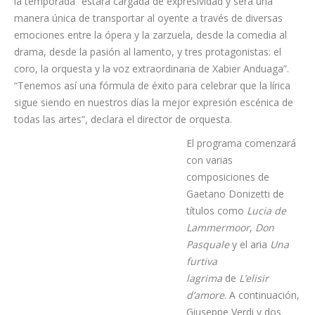
Chapí y Pablo Sorozábal. Para el maestro, “una gala lírica es un
viaje extraordinario en diálogo abierto entre los mundos de la
voz y del sinfonismo”.
Para Pablo Mielgo, esta última cita de Ópera de Tenerife con
la temporada “estará cargada de expresividad y será una
manera única de transportar al oyente a través de diversas
emociones entre la ópera y la zarzuela, desde la comedia al
drama, desde la pasión al lamento, y tres protagonistas: el
coro, la orquesta y la voz extraordinaria de Xabier Anduaga”.
“Tenemos así una fórmula de éxito para celebrar que la lírica
sigue siendo en nuestros días la mejor expresión escénica de
todas las artes”, declara el director de orquesta.
El programa comenzará
con varias composiciones de Gaetano Donizetti de títulos
como
Lucia de Lammermoor
,
Don Pasquale
y el aria
Una
furtiva lagrima
de
L’elisir d’amore
. A continuación, Giuseppe
Verdi y dos creaciones de su
Nabucco
y
Rigoletto
toman el
relevo. Tras la pausa, la zarzuela coge la batuta del programa