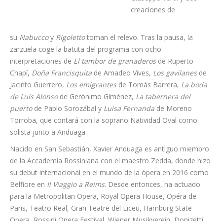
con ocho interpretaciones de
El tambor de granaderos
de
Ruperto Chapí,
Doña Francisquita
de Amadeo Vives,
Los
gavilanes
de Jacinto Guerrero,
Los emigrantes
de Tomás
Barrera,
La boda de Luis Alonso
de Gerónimo Giménez,
La
tabernera del puerto
de Pablo Sorozábal y
Luisa
Fernanda
de Moreno Torroba, que contará con la soprano
Natividad Oval como solista junto a Anduaga.
Nacido en San Sebastián, Xavier Anduaga es antiguo miembro
de la Accademia Rossiniana con el maestro Zedda, donde hizo
su debut internacional en el mundo de la ópera en 2016 como
Belfiore en
Il Viaggio a Reims
. Desde entonces, ha actuado
para la Metropolitan Opera, Royal Opera House, Opéra de
Paris, Teatro Real, Gran Teatre del Liceu, Hamburg State
Opera, Rossini Opera Festival, Wiener Musikverein, Donizetti
Opera Festival y Teatro Regio Parma, entre otros. Obtuvo el
Primer Premio del Concurso de Canto Operalia en 2019, y en
el año 2021 recibió el Premio Internacional de Ópera como
Mejor Cantante Revelación, el Premio Ópera Actual y el