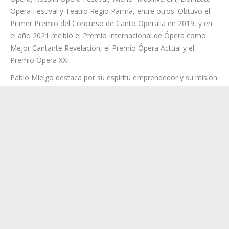
Premio Ópera XXI.
Pablo Mielgo destaca por su espíritu emprendedor y su misión
de hacer la música accesible a todos. Es director de la
Orquestra Simfònica de les Illes Balears (OSIB) y la Sinfónica
de las Américas (SOTA). Dirige regularmente en los grandes
escenarios de Europa, como el Wiener Musikverein, en los
Estados Unidos, como es el caso del Carnegie Hall de Nueva
York, en América Latina y en Oriente Medio. El madrileño, que
ha fundado tres orquestas juveniles, trabaja con orquestas
como la Sinfónica Simón Bolívar, la Arena de Verona y la
Filarmónica de Qatar en estrecha colaboración artística.
Además, desde 2005 es director musical y artístico de la
Fundación SaludArte y, desde 2011, es el codirector artístico
de la Academia Filarmónica de Medellín.
Las entradas para la
Gala lírica,
así como el programa al
completo, se pueden adquirir en la página
web
www.auditoriodetenerife.com
, en la taquilla de lunes a
viernes de 10:00 a 17:00 horas y sábados de 10:00 a 14:00