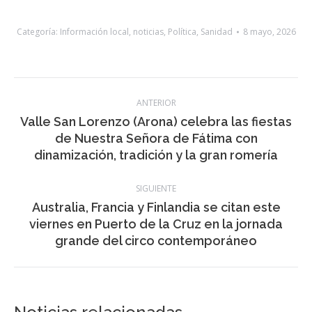
con Canarias ante una situación de esta gravedad”.
Categoría:
Información local
,
noticias
,
Política
,
Sanidad
8 mayo, 2026
Navegación
ANTERIOR
entre
Valle San Lorenzo (Arona) celebra las fiestas
Publicación
de Nuestra Señora de Fátima con
publicaciones
anterior:
dinamización, tradición y la gran romería
SIGUIENTE
Australia, Francia y Finlandia se citan este
Publicación
viernes en Puerto de la Cruz en la jornada
siguiente:
grande del circo contemporáneo