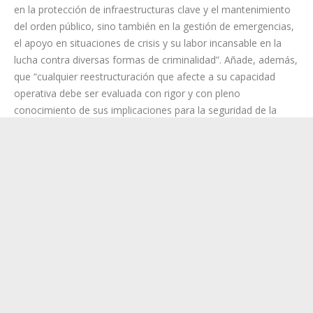
Seguridad del Estado en Canarias, especialmente en un
momento de creciente presión migratoria y con un
preocupante déficit de efectivos en el cuerpo.
Para la presidenta de la Corporación Insular, “la Guardia Civil
desempeña un papel fundamental en nuestra tierra, no solo
en la protección de infraestructuras clave y el mantenimiento
del orden público, sino también en la gestión de emergencias,
el apoyo en situaciones de crisis y su labor incansable en la
lucha contra diversas formas de criminalidad”. Añade, además,
que “cualquier reestructuración que afecte a su capacidad
operativa debe ser evaluada con rigor y con pleno
conocimiento de sus implicaciones para la seguridad de la
población”, ha manifestado.
Rosa Dávila ha subrayado que en un momento en el que “la
seguridad es un factor esencial en un contexto de
extraordinario crecimiento poblacional, auge del turismo y
crisis migratoria, resulta incomprensible adoptar decisiones
que puedan debilitar la protección de los ciudadanos y la