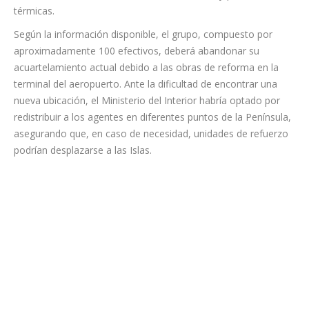
los canarios, al privar a las Islas de una unidad altamente
especializada importancia para afrontar servicios de seguridad
en grandes concentraciones, así como en puertos,
aeropuertos e instalaciones públicas y privadas de especial
sensibilidad como son las centrales eléctricas y plantas
térmicas.
Según la información disponible, el grupo, compuesto por
aproximadamente 100 efectivos, deberá abandonar su
acuartelamiento actual debido a las obras de reforma en la
terminal del aeropuerto. Ante la dificultad de encontrar una
nueva ubicación, el Ministerio del Interior habría optado por
redistribuir a los agentes en diferentes puntos de la Península,
asegurando que, en caso de necesidad, unidades de refuerzo
podrían desplazarse a las Islas.