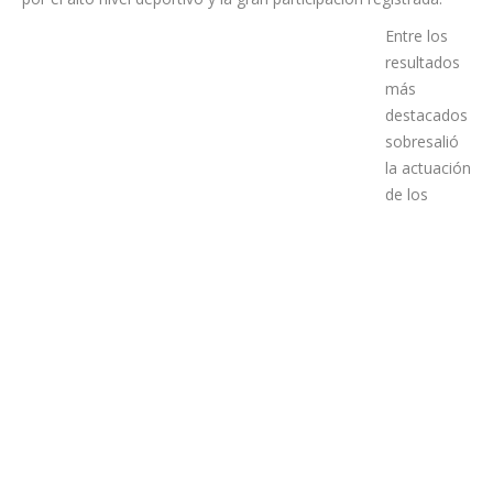
en punto de encuentro regional de esta disciplina, destacando
por el alto nivel deportivo y la gran participación registrada.
Entre los
resultados
más
destacados
sobresalió
la actuación
de los