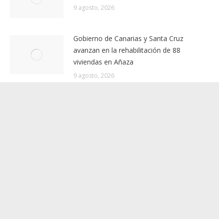
los incidentes
9 agosto, 2026
Santa Cruz pone en marcha la renovación
del asfalto en la avenida Islas Canarias
9 agosto, 2026
Gobierno de Canarias y Santa Cruz
avanzan en la rehabilitación de 88
viviendas en Añaza
9 agosto, 2026
Una persona resulta herida en el incendio
de un garaje en San Bartolomé de
Tirajana (Gran Canaria)
9 agosto, 2026
Detenidas ocho personas por robos con