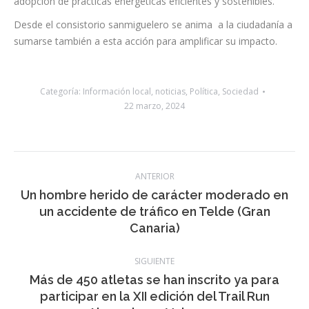
importancia del ahorro energético.
Cabe recordar que la mayor parte del alumbrado público del
municipio cuenta con tecnología led, lo que sigue reflejando el
compromiso con la protección del medio ambiente y la
adopción de prácticas energéticas eficientes y sostenibles.
Desde el consistorio sanmiguelero se anima a la ciudadanía a
sumarse también a esta acción para amplificar su impacto.
Categoría:
Información local
,
noticias
,
Política
,
Sociedad
22 marzo, 2024
Navegación
ANTERIOR
entre
Un hombre herido de carácter moderado en
Publicación
un accidente de tráfico en Telde (Gran
publicaciones
anterior: