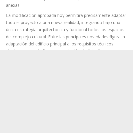
anexas.
La modificación aprobada hoy permitirá precisamente adaptar
todo el proyecto a una nueva realidad, integrando bajo una
única estrategia arquitectónica y funcional todos los espacios
del complejo cultural. Entre las principales novedades figura la
adaptación del edificio principal a los requisitos técnicos
planteados para la futura implantación de CaixaForum
Tenerife, así como la unificación en un único gran proyecto de
las actuaciones pendientes relacionadas con el Auditorio Pérez
Minik y las áreas exteriores anexas.
El concejal de Obras e Infraestructuras, Javier Rivero, explicó
que “esta modificación busca precisamente superar la idea
inicial de actuaciones separadas para trabajar todo el
complejo como un único gran espacio cultural, conectado
entre sí y con una misma identidad”. Rivero señaló que “la
intención es que el edificio histórico, el futuro auditorio, el
Teatro Pérez Minik y las zonas exteriores dialoguen entre sí y
funcionen como un conjunto coherente, accesible y preparado