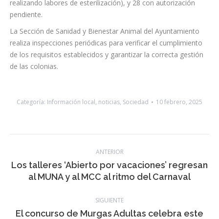
realizando labores de esterilización), y 28 con autorización
pendiente.
La Sección de Sanidad y Bienestar Animal del Ayuntamiento
realiza inspecciones periódicas para verificar el cumplimiento
de los requisitos establecidos y garantizar la correcta gestión
de las colonias.
Categoría:
Información local
,
noticias
,
Sociedad
10 febrero, 2025
Navegación
ANTERIOR
entre
Los talleres ‘Abierto por vacaciones’ regresan
Publicación
al MUNA y al MCC al ritmo del Carnaval
publicaciones
anterior:
SIGUIENTE
El concurso de Murgas Adultas celebra este
Publicación