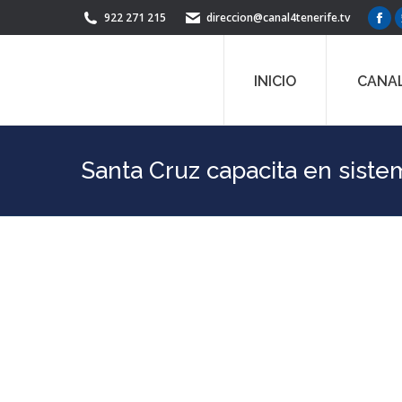
922 271 215
direccion@canal4tenerife.tv
Fac
pag
ope
INICIO
CANAL
in
ne
win
Santa Cruz capacita en sistem