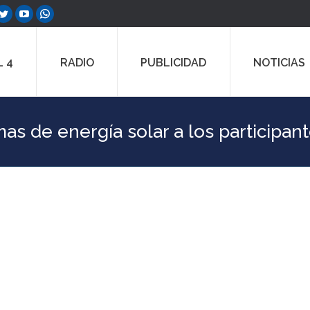
ebook
Twitter
YouTube
Whatsapp
e
page
page
page
ns
opens
opens
opens
 4
RADIO
PUBLICIDAD
NOTICIAS
in
in
in
w
new
new
new
dow
window
window
window
as de energía solar a los participant