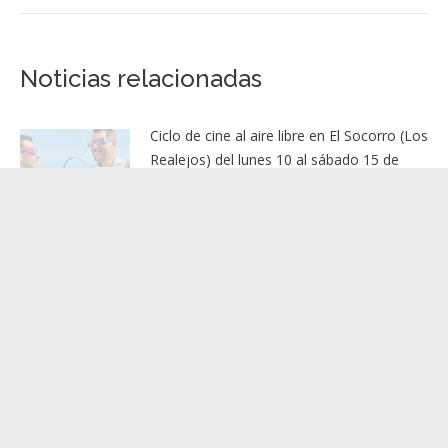
Ciclo de cine al aire libre en El Socorro (Los
Realejos) del lunes 10 al sábado 15 de
agosto y el miércoles 12 con reparto de
gafas para el eclipse
7 agosto, 2026
El Ayuntamiento de Candelaria abre el
plazo para las ayudas al estudio del curso
2026/2027
7 agosto, 2026
Yolanda Moliné visita la Escuela de Vela de
Arona
7 agosto, 2026
Santa Cruz se suma al minuto de silencio