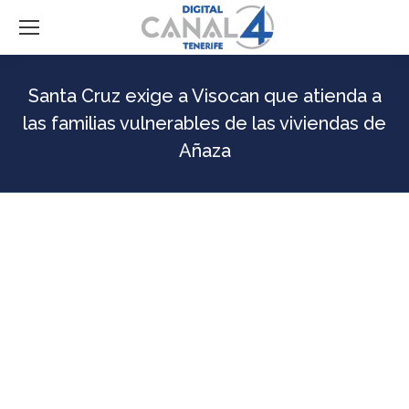
Santa Cruz exige a Visocan que atienda a
las familias vulnerables de las viviendas de
Añaza
El alcalde de Santa Cruz, José Manuel Bermúdez, ha mostrado
este martes (26 de diciembre) su malestar con la empresa
pública Visocan por no haber recibido aún respuesta por parte
del consejero autonómico del área, Pablo Rodríguez Valido, al
escrito que se le remitió desde este Ayuntamiento el pasado