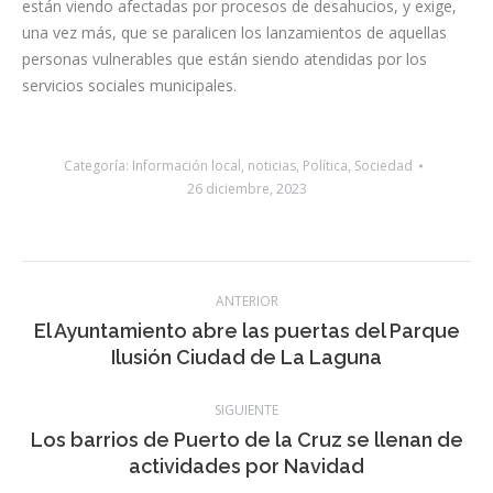
Categoría:
Información local
,
noticias
,
Política
,
Sociedad
26 diciembre, 2023
Navegación
ANTERIOR
entre
El Ayuntamiento abre las puertas del Parque
Publicación
Ilusión Ciudad de La Laguna
publicaciones
anterior:
SIGUIENTE
Los barrios de Puerto de la Cruz se llenan de
Publicación
actividades por Navidad
siguiente:
Noticias relacionadas