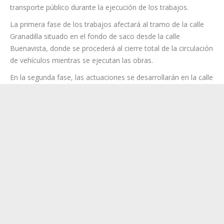
Las obras se desarrollarán en tres fases diferenciadas, con
cortes temporales de tráfico y restricciones de
estacionamiento en distintos tramos de la calle Granadilla y
vías anexas. Además, se habilitarán desvíos alternativos y
paradas provisionales para garantizar el funcionamiento del
transporte público durante la ejecución de los trabajos.
La primera fase de los trabajos afectará al tramo de la calle
Granadilla situado en el fondo de saco desde la calle
Buenavista, donde se procederá al cierre total de la circulación
de vehículos mientras se ejecutan las obras.
En la segunda fase, las actuaciones se desarrollarán en la calle
Granadilla, entre la calle Arona y la calle Río Manzanares.
Durante esta etapa se llevará a cabo el cierre total del tramo
en obras, además del corte del acceso hacia la calle Río
Manzanares y de las calles Río Jarama, Río Tambre y Río Genil.
Por último, la tercera fase comprenderá el tramo de la calle
Granadilla entre las calles Arona, Buenavista y San Juan de la