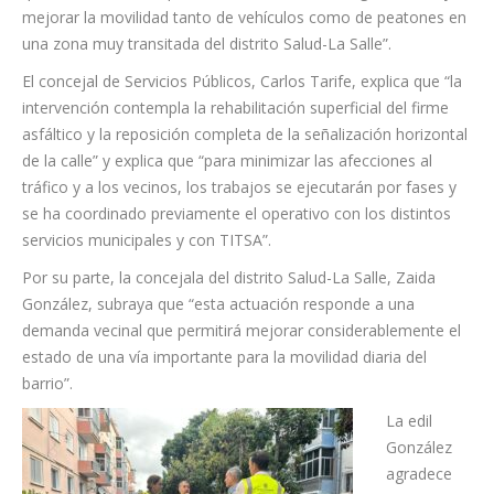
“seguimos avanzando en nuestro compromiso de mejorar el
estado de las calles y espacios públicos de todos los barrios
del municipio, actuando sobre vías que presentan un
importante desgaste por el uso y el paso del tiempo” y añade
que “esta actuación permitirá incrementar la seguridad vial y
mejorar la movilidad tanto de vehículos como de peatones en
una zona muy transitada del distrito Salud-La Salle”.
El concejal de Servicios Públicos, Carlos Tarife, explica que “la
intervención contempla la rehabilitación superficial del firme
asfáltico y la reposición completa de la señalización horizontal
de la calle” y explica que “para minimizar las afecciones al
tráfico y a los vecinos, los trabajos se ejecutarán por fases y
se ha coordinado previamente el operativo con los distintos
servicios municipales y con TITSA”.
Por su parte, la concejala del distrito Salud-La Salle, Zaida
González, subraya que “esta actuación responde a una
demanda vecinal que permitirá mejorar considerablemente el
estado de una vía importante para la movilidad diaria del