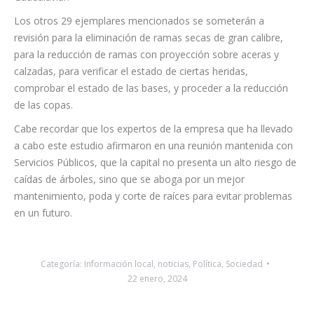
Quijote, plaza del Chapatal, plaza Isabel II, plaza Primero de
Mayo, pasaje Pisaca, calle San Isidro, calle Río Júcar, avenida
Bélgica, calle Pedro Modesto Campos, calle Los Llanos Seis,
plaza José Carlos Schwartz, calle Río Nalón, y calle
Guadalaviar.
Los otros 29 ejemplares mencionados se someterán a
revisión para la eliminación de ramas secas de gran calibre,
para la reducción de ramas con proyección sobre aceras y
calzadas, para verificar el estado de ciertas heridas,
comprobar el estado de las bases, y proceder a la reducción
de las copas.
Cabe recordar que los expertos de la empresa que ha llevado
a cabo este estudio afirmaron en una reunión mantenida con
Servicios Públicos, que la capital no presenta un alto riesgo de
caídas de árboles, sino que se aboga por un mejor
mantenimiento, poda y corte de raíces para evitar problemas
en un futuro.