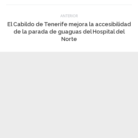
Categoría:
Información local
,
noticias
,
Política
,
Sociedad
22 enero, 2024
Navegación
ANTERIOR
entre
El Cabildo de Tenerife mejora la accesibilidad
Publicación
de la parada de guaguas del Hospital del
publicaciones
anterior:
Norte
SIGUIENTE
Desarrollo Local de Tacoronte activa un taller
Publicación
para la búsqueda eficaz de empleo
siguiente:
Noticias relacionadas