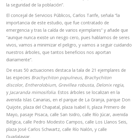
El alcalde de Santa Cruz, José Manuel Bermúdez, reconoce “la
labor que ha realizado esta empresa, que ha hecho un gran
esfuerzo para conocer cuál es la salud de nuestros árboles.
Datos que ahora nos permiten actuar y, por tanto, mantener
la seguridad de la población”.
El concejal de Servicios Públicos, Carlos Tarife, señala “la
importancia de este estudio, que fue contratado de
emergencia y tras la caída de varios ejemplares” y añade que
“aunque nunca existe un riesgo cero, pues hablamos de seres
vivos, vamos a minimizar el peligro, y vamos a seguir cuidando
nuestros árboles, que tantos beneficios nos aportan
diariamente”.
De esas 50 actuaciones destaca la tala de 21 ejemplares de
las especies
Brachychiton populneus
,
Brachychiton
discolor
,
Entherolobium
,
Grevillea robusta
,
Delonix regia
,
y
Jacaranda mimosifolia
. Estos árboles se localizan en la
avenida Islas Canarias, en el parque de La Granja, parque Don