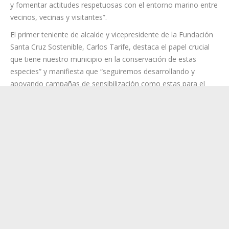
y fomentar actitudes respetuosas con el entorno marino entre
vecinos, vecinas y visitantes”.
El primer teniente de alcalde y vicepresidente de la Fundación
Santa Cruz Sostenible, Carlos Tarife, destaca el papel crucial
que tiene nuestro municipio en la conservación de estas
especies” y manifiesta que “seguiremos desarrollando y
apoyando campañas de sensibilización como estas para el
cuidado del entorno y de estas especies que hay que
preservar”.
La campaña también pone el foco en las principales amenazas
que afectan al sebadal, como los vertidos, el tráfico marítimo,
la pérdida de hábitat o el uso inadecuado del litoral, haciendo
un llamado a la corresponsabilidad ambiental.
Esta acción conjunta se enmarca en el convenio de
colaboración firmado entre ambas entidades, que contempla
la realización de diferentes campañas durante el año, con
especial atención a la protección del medioambiente y la
promoción de la movilidad sostenible.