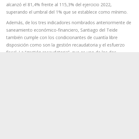
alcanzó el 81,4% frente al 115,3% del ejercicio 2022,
superando el umbral del 1% que se establece como mínimo.
Además, de los tres indicadores nombrados anteriormente de
saneamiento económico-financiero, Santiago del Teide
también cumple con los condicionantes de cuantía libre
disposición como son la gestión recaudatoria y el esfuerzo
fiscal. La “gestión recaudatoria”, que es uno de los dos
condicionantes de la cuantía de libre disposición cuyo
incumplimiento tiene como consecuencia que el 50% del
Fondo Canario destinado a libre disposición se reduzca en un
10%, se sitúa en este ejercicio 2023 en un 89,3%
disminuyendo con respecto al ejercicio anterior en un 0,1%,
porcentaje que resulta suficiente para alcanzar el nivel exigido
para esta magnitud que es del 75%.
Los ingresos corrientes por habitante en el ejercicio 2023 se
sitúa en 1.533€, superior a los 1.300€ del ejercicio 2022,
encontrándose por encima de la media de los ayuntamientos
de Canarias que es de 1.021€/habitante. Por su parte, los