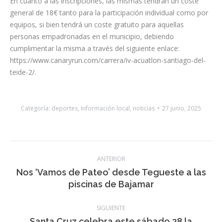
pie en la localidad de Playa de la Arena; destacando que en la
misma podrán participar mayores de 16 años (en cuyo caso
deberán presentar una autorización por parte de padre, madre
o tutor/a legal).
En cuanto a las inscripciones, las mismas tendrán un coste
general de 18€ tanto para la participación individual como por
equipos, si bien tendrá un coste gratuito para aquellas
personas empadronadas en el municipio, debiendo
cumplimentar la misma a través del siguiente enlace:
https://www.canaryrun.com/carrera/iv-acuatlon-santiago-del-
teide-2/.
Categoría:
deportes
,
Información local
,
noticias
27 junio, 2025
Navegación
ANTERIOR