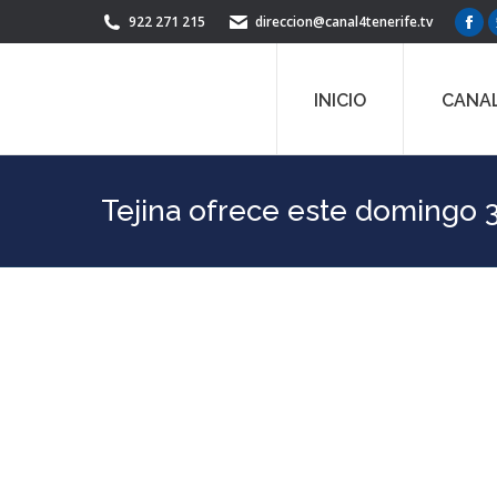
922 271 215
direccion@canal4tenerife.tv
Fac
pag
ope
INICIO
CANAL
in
ne
win
Tejina ofrece este domingo 