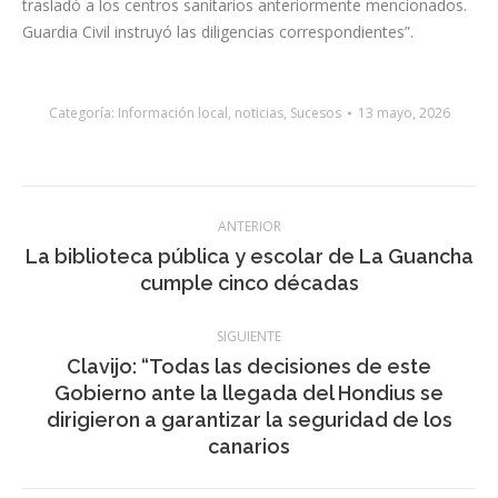
que fue liberado por los bomberos. El personal del SUC valoró
a los tres heridos y después de realizar la asistencia inicial los
trasladó a los centros sanitarios anteriormente mencionados.
Guardia Civil instruyó las diligencias correspondientes”.
Categoría:
Información local
,
noticias
,
Sucesos
13 mayo, 2026
Navegación
ANTERIOR
entre
La biblioteca pública y escolar de La Guancha
Publicación
cumple cinco décadas
publicaciones
anterior:
SIGUIENTE
Clavijo: “Todas las decisiones de este
Gobierno ante la llegada del Hondius se
Publicación
dirigieron a garantizar la seguridad de los
siguiente: