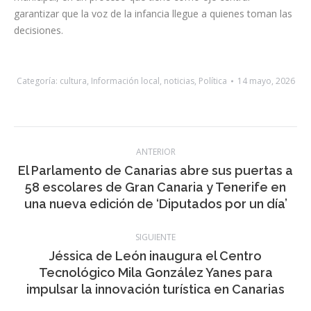
garantizar que la voz de la infancia llegue a quienes toman las
decisiones.
Categoría:
cultura
,
Información local
,
noticias
,
Política
14 mayo, 2026
Navegación
ANTERIOR
entre
El Parlamento de Canarias abre sus puertas a
Publicación
58 escolares de Gran Canaria y Tenerife en
publicaciones
anterior:
una nueva edición de ‘Diputados por un día’
SIGUIENTE
Jéssica de León inaugura el Centro
Publicación
Tecnológico Mila González Yanes para
siguiente:
impulsar la innovación turística en Canarias