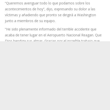
acontecimientos de hoy”, dijo, expresando su dolor a las
víctimas y añadiendo que pronto se dirigirá a Washington
junto a miembros de su equipo.
“He sido plenamente informado del terrible accidente que
acaba de tener lugar en el Aeropuerto Nacional Reagan. Que
Dios bendiga sus almas. Gracias por el increíble trabajo que
están haciendo nuestros primeros intervinientes”, declaró el
presidente de Estados Unidos, Donald Trump, en un
comunicado distribuido por la Casa Blanca.
Categoría:
Portada
30 enero, 2025
Navegación
ANTERIOR
entre
Chipude acoge este domingo una Muestra de