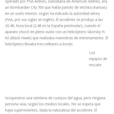
operado por PSA Airlines, subsidiaria de American Airlines, era
un Bombardier CRJ-700 que había partido de Wichita (Kansas)
en un vuelo interior, según ha indicado la autoridad aérea
(FAA, por sus siglas en inglés). El accidente se produjo a las
20.48, hora local (2.48 en la España peninsular), cuando el
aparato chocó en pleno vuelo con un helicóptero Sikorsky H-
60 (Black Hawk) que realizaba maniobras de entrenamiento. El
helicóptero llevaba tres militares a bordo.
Los
equipos de rescate recuperaron una veintena de cuerpos del
agua, pero ninguna persona viva, según los medios locales.
No se espera que haya supervivientes, dada la naturaleza del
accidente. El helicóptero se acercó al avión hasta estrellarse
con él. Los aparatos explotaron en el aire, iluminando el cielo