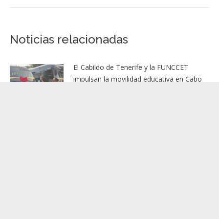
Noticias relacionadas
El Cabildo de Tenerife y la FUNCCET
impulsan la movilidad educativa en Cabo
Verde con la entrega de cuatro vehículos
6 agosto, 2026
San Sebastián de La Gomera celebra la
gran fiesta del comercio el 7 y 8 de agosto
5 agosto, 2026
El Ayuntamiento de Adeje inicia las obras
de regeneración de la Plaza Charco del
Valle, en el barrio de Los Menores