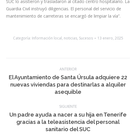
SUC lo asistieron y trasladaron al citado centro hospitalario. La
Guardia Civil instruyó diligencias. El personal del servicio de
mantenimiento de carreteras se encargó de limpiar la vía”.
Categoría:
Información local
,
noticias
,
Sucesos
13 enero, 2025
Navegación
ANTERIOR
entre
El Ayuntamiento de Santa Úrsula adquiere 22
Publicación
nuevas viviendas para destinarlas a alquiler
publicaciones
anterior:
asequible
SIGUIENTE
Un padre ayuda a nacer a su hija en Tenerife
Publicación
gracias a la teleasistencia del personal
siguiente:
sanitario del SUC