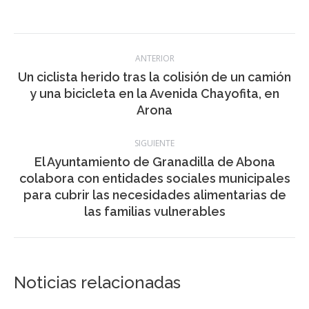
correspondiente. Personal del Servicio de Conservación de
Carreteras realizó labores de limpieza en la calzada”.
Categoría:
noticias
,
Sanidad
,
Sucesos
30 diciembre, 2023
Navegación
ANTERIOR
entre
Un ciclista herido tras la colisión de un camión
Publicación
y una bicicleta en la Avenida Chayofita, en
publicaciones
anterior:
Arona
SIGUIENTE
El Ayuntamiento de Granadilla de Abona
colabora con entidades sociales municipales
Publicación
para cubrir las necesidades alimentarias de
siguiente:
las familias vulnerables