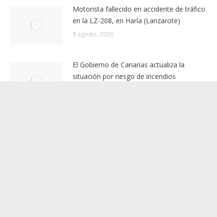
Noticias relacionadas
Motorista fallecido en accidente de tráfico
en la LZ-208, en Haría (Lanzarote)
8 agosto, 2026
El Gobierno de Canarias actualiza la
situación por riesgo de incendios
forestales en las islas
8 agosto, 2026
El Gobierno da por finalizada la situación
de prealerta por viento en Canarias
8 agosto, 2026