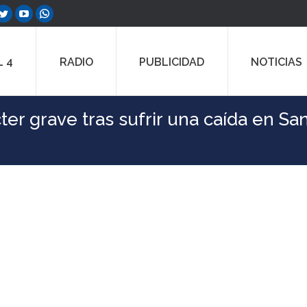
ebook
Twitter
YouTube
Whatsapp
e
page
page
page
ns
opens
opens
opens
 4
RADIO
PUBLICIDAD
NOTICIAS
in
in
in
w
new
new
new
dow
window
window
window
ter grave tras sufrir una caída en Sa