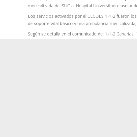
Según la valoración del afectado proporcionada por el 
edad que, en el momento inicial de la asistencia, pres
medicalizada del SUC al Hospital Universitario Insular d
Los servicios activados por el CECOES 1-1-2 fueron los
de soporte vital básico y una ambulancia medicalizada; 
Según se detalla en el comunicado del 1-1-2 Canarias: 
(CECOES) 1 1 2 del Gobierno de Canarias recibía una al
sanitaria tras sufrir una caída en la avenida mencionad
“El 1 1 2 activó de inmediato los recursos de emergenci
estabilizado, fue trasladado en estado grave en ambula
atestado correspondiente”.