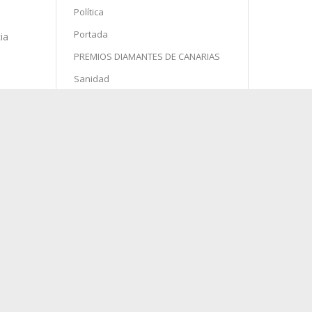
Política
Portada
PREMIOS DIAMANTES DE CANARIAS
Sanidad
Semana Santa
 de
Sin categoría
Sociedad
Sucesos
ia
Turismo
d
agosto 2026
ser
L
M
X
J
V
S
D