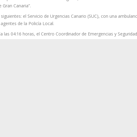
Servicio de Urgencias Canario (SUC) se trata de un “Varón de 35 años
enta politraumatismos de carácter grave, trasladado en ambulancia
e Gran Canaria”.
 siguientes: el Servicio de Urgencias Canario (SUC), con una ambulanc
agentes de la Policía Local.
“a las 04:16 horas, el Centro Coordinador de Emergencias y Segurida
erta, en la que se comunicaba que un motorista precisaba asistencia
a anteriormente”.
a necesarios. Personal del SUC valoró y asistió al afectado que, tras 
ncia medicalizada al hospital mencionado. La Policía Local realizó el