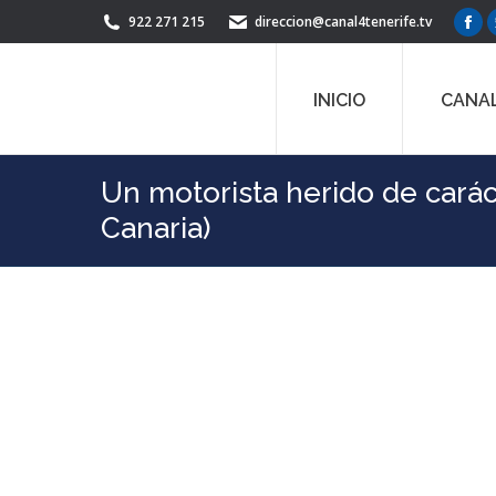
922 271 215
direccion@canal4tenerife.tv
Fac
pag
ope
INICIO
CANAL
in
ne
win
Un motorista herido de carác
Canaria)