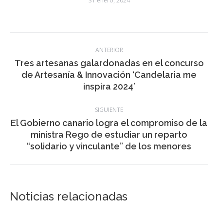
31 enero, 2024
Navegación
ANTERIOR
entre
Tres artesanas galardonadas en el concurso
Publicación
de Artesanía & Innovación ‘Candelaria me
publicaciones
anterior:
inspira 2024’
SIGUIENTE
El Gobierno canario logra el compromiso de la
Publicación
ministra Rego de estudiar un reparto
siguiente:
“solidario y vinculante” de los menores
Noticias relacionadas