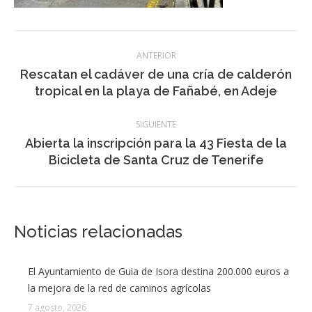
La sala operativa del 112 indica que, pese a la aparatosa
colisión, no ha sido necesario movilizar recursos del Servicio
de Urgencias Canario (SUC) al lugar del siniestro.
No obstante, a tenor de lo que se puede observar en las
imágenes compartidas por el perfil ‘El ojo de Santa Cruz’ ewn
la red social X, los dos vehículos han sufrido daños severos.
Categoría:
Información local
,
noticias
,
Sucesos
23 mayo, 2025
Navegación