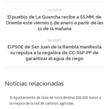
entre
El pueblo de La Guancha recibe a SS.MM. de
Publicación
Oriente este viernes 5 de enero a partir de las
publicaciones
anterior:
11 de la mañana
SIGUIENTE
El PSOE de San Juan de la Rambla manifiesta
Publicación
su repulsa a la negativa de CC-SSP-PP de
siguiente:
garantizar el agua de riego
Noticias relacionadas
El Ayuntamiento de Guia de Isora destina 200.000 euros a
la mejora de la red de caminos agrícolas
7 agosto, 2026