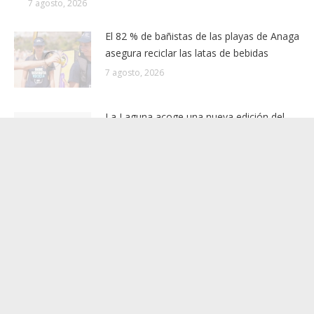
El 82 % de bañistas de las playas de Anaga
asegura reciclar las latas de bebidas
7 agosto, 2026
La Laguna acoge una nueva edición del
Maratón Fotográfico y la exposición de
imágenes antiguas ‘Zenón el fotógrafo’
7 agosto, 2026
Yolanda Moliné visita el renovado
Polideportivo de San Francisco, en
Buenavista del Norte, tras una actuación
financiada por el Cabildo de Tenerife
7 agosto, 2026
Candelaria renovará la red de
abastecimiento de agua de la calle
Estrelitzia a partir del próximo 10 de