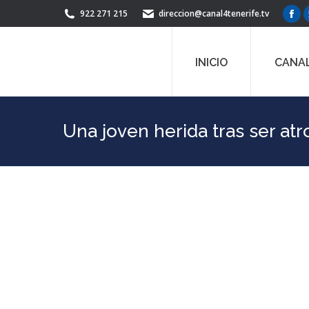
922 271 215
direccion@canal4tenerife.tv
Fac
pag
ope
INICIO
CANAL
in
ne
win
Una joven herida tras ser at