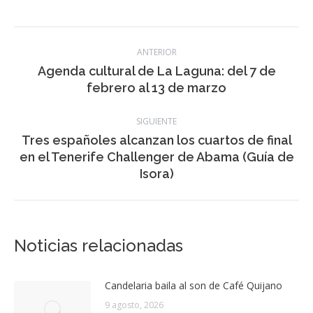
SIGUIENTE
Tres españoles alcanzan los cuartos de final
Publicación
en el Tenerife Challenger de Abama (Guía de
siguiente:
Isora)
Noticias relacionadas
Candelaria baila al son de Café Quijano
9 agosto, 2026
Santa Cruz supera los 10.600 contratos y
se sitúa por debajo de 16.000 parados en
julio
9 agosto, 2026