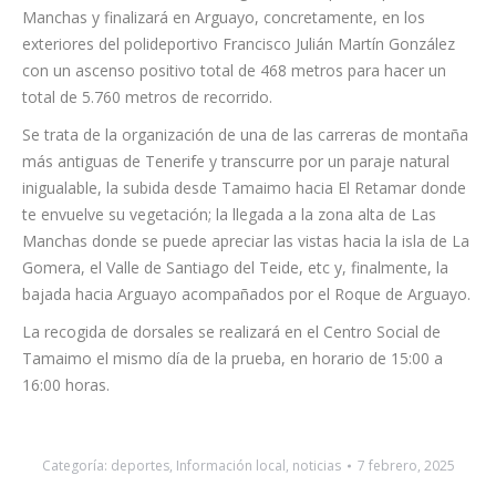
inigualable, la subida desde Tamaimo hacia El Retamar donde
te envuelve su vegetación; la llegada a la zona alta de Las
Manchas donde se puede apreciar las vistas hacia la isla de La
Gomera, el Valle de Santiago del Teide, etc y, finalmente, la
bajada hacia Arguayo acompañados por el Roque de Arguayo.
La recogida de dorsales se realizará en el Centro Social de
Tamaimo el mismo día de la prueba, en horario de 15:00 a
16:00 horas.
Categoría:
deportes
,
Información local
,
noticias
7 febrero, 2025
Navegación
ANTERIOR
entre
Agenda cultural de La Laguna: del 7 de
Publicación
febrero al 13 de marzo
publicaciones
anterior: