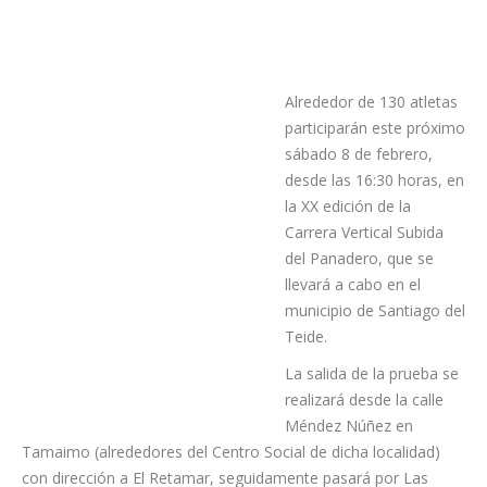
Alrededor de 130 atletas
participarán este próximo sábado 8 de febrero, desde las
16:30 horas, en la XX edición de la Carrera Vertical Subida del
Panadero, que se llevará a cabo en el municipio de Santiago
del Teide.
La salida de la prueba se realizará desde la calle Méndez
Núñez en Tamaimo (alrededores del Centro Social de dicha
localidad) con dirección a El Retamar, seguidamente pasará
por Las Manchas y finalizará en Arguayo, concretamente, en
los exteriores del polideportivo Francisco Julián Martín
González con un ascenso positivo total de 468 metros para
hacer un total de 5.760 metros de recorrido.
Se trata de la organización de una de las carreras de montaña
más antiguas de Tenerife y transcurre por un paraje natural