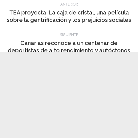
Categoría:
deportes
,
Información local
,
noticias
,
Política
20 junio, 2024
Navegación
ANTERIOR
entre
TEA proyecta ‘La caja de cristal, una película
Publicación
sobre la gentrificación y los prejuicios sociales
publicaciones
anterior:
SIGUIENTE
Canarias reconoce a un centenar de
Publicación
deportistas de alto rendimiento y autóctonos
siguiente:
de alto nivel
Noticias relacionadas