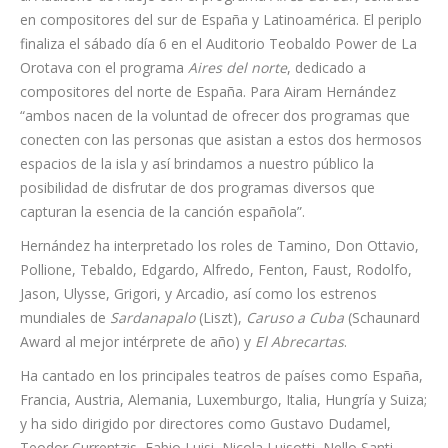
invitando al espectador a viajar en el tiempo y a disfrutar de la
evolución compositiva de un repertorio rico en registros y una
gran paleta de sonoridades.
Al día siguiente, viernes 5, el tenor y la pianista se trasladarán
al Auditorio de Adeje con el programa
Aires del sur
, centrado
en compositores del sur de España y Latinoamérica. El periplo
finaliza el sábado día 6 en el Auditorio Teobaldo Power de La
Orotava con el programa
Aires del norte
, dedicado a
compositores del norte de España. Para Airam Hernández
“ambos nacen de la voluntad de ofrecer dos programas que
conecten con las personas que asistan a estos dos hermosos
espacios de la isla y así brindamos a nuestro público la
posibilidad de disfrutar de dos programas diversos que
capturan la esencia de la canción española”.
Hernández ha interpretado los roles de Tamino, Don Ottavio,
Pollione, Tebaldo, Edgardo, Alfredo, Fenton, Faust, Rodolfo,
Jason, Ulysse, Grigori, y Arcadio, así como los estrenos
mundiales de
Sardanapalo
(Liszt),
Caruso a Cuba
(Schaunard