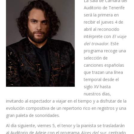
funcione”. “De ese modo emociona y perdura en la memoria”,
desea el tenor nacido en San Cristóbal de La Laguna, que
inició su carrera solista en el Opernstudio y Ensamble de la
Opernhaus Zürich.
La Sala de Cámara del
Auditorio de Tenerife
será la primera en
recibir el jueves 4 de
abril al reconocido
intérprete con
El viaje
del trovador
. Este
programa recoge una
selección de
canciones españolas
que trazan una línea
temporal desde el
siglo XV hasta
nuestros días,