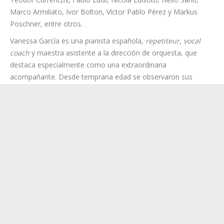
Award al mejor intérprete de año) y
El Abrecartas
.
Ha cantado en los principales teatros de países como España,
Francia, Austria, Alemania, Luxemburgo, Italia, Hungría y Suiza;
y ha sido dirigido por directores como Gustavo Dudamel,
Teodor Currentzis, Fabio Luisi, Nicola Luisotti, Nello Santi,
Marco Armiliato, Ivor Bolton, Víctor Pablo Pérez y Markus
Poschner, entre otros.
Vanessa García es una pianista española,
repetiteur
,
vocal
coach
y maestra asistente a la dirección de orquesta, que
destaca especialmente como una extraordinaria
acompañante. Desde temprana edad se observaron sus
cualidades musicales y por ello estudió canto, música de
cámara y dirección coral.
En diferentes ocasiones Vanessa García ha podido tocar como
solista y acompañante en el Palau de la Música y con la
Orquesta del Gran Teatre del Liceu de Cataluña (España).
Actualmente, trabaja como
vocal coach
y
repetiteur
en el