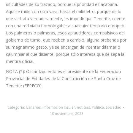
todo sobre ruedas, nunca mejor dicho, no se necesita estudio
sobre las aves, ni se piensa en lo que cuesta, ni en las
dificultades de su trazado, porque la prioridad es acabarla.
Aquí se mide con otra vara, hasta el milímetro, porque de lo
que se trata verdaderamente, es impedir que Tenerife, cuente
con una red viaria homologable a cualquier territorio europeo.
Los palmeros o palmeras, esos aplaudidores compulsivos del
gobierno de turno, que reciben a cambio, alguna prebenda por
su magnánimo gesto, ya se encargan de intentar difamar o
calumniar al que disiente, porque sólo interesa que se sepa la
mentira oficial.
NOTA (*): Óscar Izquierdo es el presidente de la Federación
Provincial de Entidades de la Construcción de Santa Cruz de
Tenerife (FEPECO).
Categoría:
Canarias
,
Información Insular
,
noticias
,
Política
,
Sociedad
10 noviembre, 2023