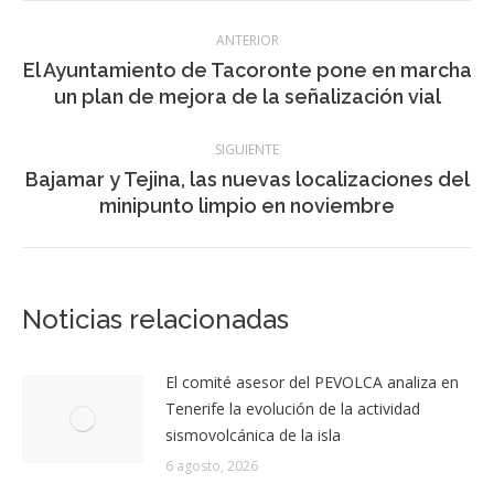
Navegación
ANTERIOR
entre
El Ayuntamiento de Tacoronte pone en marcha
Publicación
un plan de mejora de la señalización vial
publicaciones
anterior:
SIGUIENTE
Bajamar y Tejina, las nuevas localizaciones del
Publicación
minipunto limpio en noviembre
siguiente:
Noticias relacionadas
El comité asesor del PEVOLCA analiza en
Tenerife la evolución de la actividad
sismovolcánica de la isla