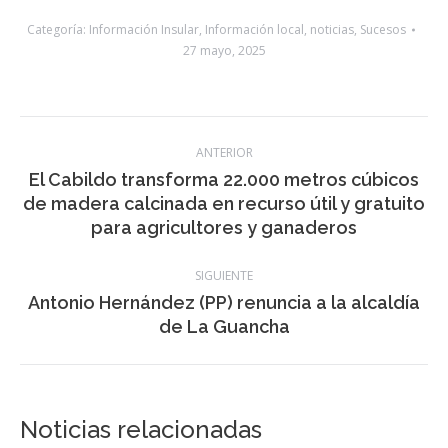
trabaja en la estabilización del terreno afectado.
Categoría:
Información Insular
,
Información local
,
noticias
,
Sucesos
27 mayo, 2025
Navegación
ANTERIOR
entre
El Cabildo transforma 22.000 metros cúbicos
Publicación
de madera calcinada en recurso útil y gratuito
publicaciones
anterior:
para agricultores y ganaderos
SIGUIENTE
Antonio Hernández (PP) renuncia a la alcaldía
Publicación
de La Guancha
siguiente: