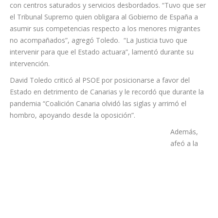
El diputado de Coalición Canaria recordó que el Archipiélago
ha afrontado durante años la presión migratoria “en soledad”,
con centros saturados y servicios desbordados. “Tuvo que ser
el Tribunal Supremo quien obligara al Gobierno de España a
asumir sus competencias respecto a los menores migrantes
no acompañados”, agregó Toledo. “La Justicia tuvo que
intervenir para que el Estado actuara”, lamentó durante su
intervención.
David Toledo criticó al PSOE por posicionarse a favor del
Estado en detrimento de Canarias y le recordó que durante la
pandemia “Coalición Canaria olvidó las siglas y arrimó el
hombro, apoyando desde la oposición”.
Además,
afeó a la