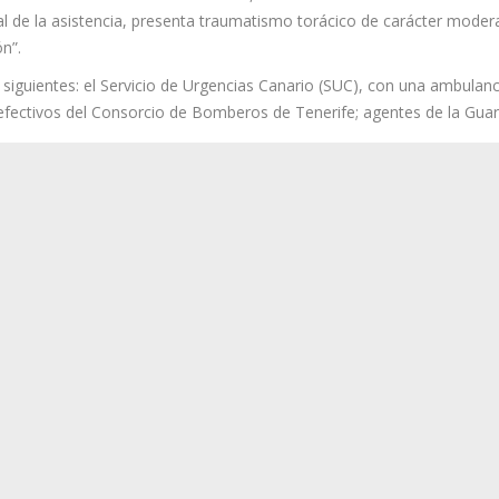
r el Servicio de Urgencias Canario (SUC) se trata de un “Hombre que,
ismo torácico de carácter moderado, trasladado en una ambulancia de
al de la asistencia, presenta traumatismo torácico de carácter moder
n”.
 siguientes: el Servicio de Urgencias Canario (SUC), con una ambulanc
 efectivos del Consorcio de Bomberos de Tenerife; agentes de la Guar
 “a las 08:32 horas, el Centro Coordinador de Emergencias y Segurida
ta, en la que informaban de una colisión frontal de dos vehículos en 
necesarios. El personal del SUC después de valorar y asistir a los do