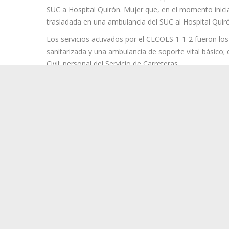
Según la valoración de los afectados proporcionada po
el momento inicial de la asistencia, presenta traumat
SUC a Hospital Quirón. Mujer que, en el momento inici
trasladada en una ambulancia del SUC al Hospital Quiró
Los servicios activados por el CECOES 1-1-2 fueron los
sanitarizada y una ambulancia de soporte vital básico;
Civil; personal del Servicio de Carreteras.
Según se detalló en el comunicado del 1-1-2 Canarias:
(CECOES) 112 del Gobierno de Canarias recibió una aler
dirección mencionada anteriormente”.
“El 112 activó de inmediato los recursos de emergencia 