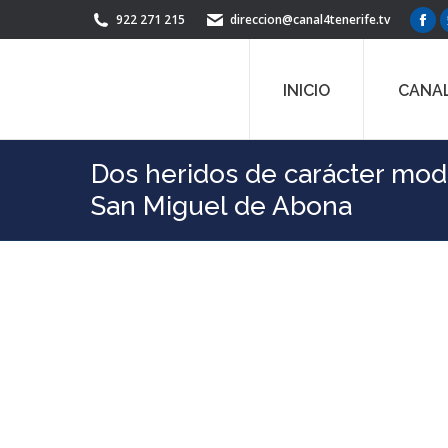
922 271 215
direccion@canal4tenerife.tv
Fac
pag
ope
INICIO
CANAL
in
ne
win
Dos heridos de carácter mode
San Miguel de Abona