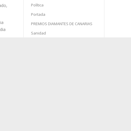
Política
Portada
PREMIOS DIAMANTES DE CANARIAS
Sanidad
Semana Santa
 en
Sin categoría
l
Sociedad
ado,
Sucesos
Turismo
ia
dia
d
la
agosto 2026
L
M
X
J
V
S
D
s