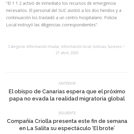
12:29 horas, el Centro Coordinador de Emergencias y
Seguridad (CECOES) 1 1 2 del Gobierno de Canarias recibía una
alerta, en la que informaban del atropello de dos personas en
la dirección mencionada anteriormente”.
“El 1 1 2 activó de inmediato los recursos de emergencia
necesarios. El personal del SUC asistió a los dos heridos y a
continuación los trasladó a un centro hospitalario. Policía
Local instruyó las diligencias correspondientes”.
Categoría:
Información Insular
,
Información local
,
noticias
,
Sucesos
21 abril, 2025
Navegación
ANTERIOR
entre
El obispo de Canarias espera que el próximo
Publicación