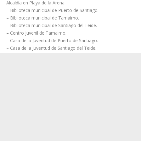
Alcaldía en Playa de la Arena.
– Biblioteca municipal de Puerto de Santiago.
– Biblioteca municipal de Tamaimo.
– Biblioteca municipal de Santiago del Teide.
– Centro Juvenil de Tamaimo.
– Casa de la Juventud de Puerto de Santiago.
– Casa de la Juventud de Santiago del Teide.
– Casa de la Juventud de Arguayo.
Cabe mencionar que la inscripción para participar en el
concurso deberá contar con los datos personales del autor/a -
nombre, apellidos, DNI, dirección, teléfono y, en su caso,
dirección de correo electrónico-, así como varias fotos del
belén participante, si bien un miembro de la organización
visitará los belenes inscritos para verificar la autenticidad de
las obras.
El jurado estará compuesto por personal corporativo, técnicos
expertos, entre personas reconocidas en el ámbito cultural o
entre aquellas que ejerzan su profesión en temas relacionados