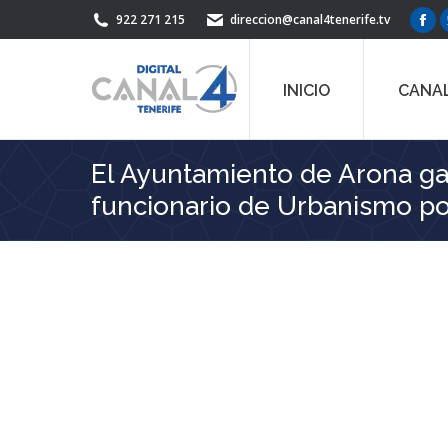
922 271 215
direccion@canal4tenerife.tv
Fac
pag
ope
INICIO
CANAL
in
ne
win
El Ayuntamiento de Arona gan
funcionario de Urbanismo po