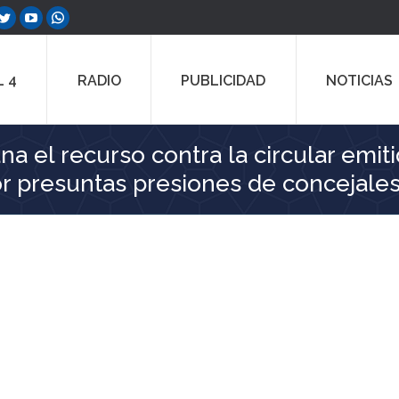
ebook
Twitter
YouTube
Whatsapp
e
page
page
page
ns
opens
opens
opens
 4
RADIO
PUBLICIDAD
NOTICIAS
in
in
in
w
new
new
new
dow
window
window
window
a el recurso contra la circular emiti
r presuntas presiones de concejale