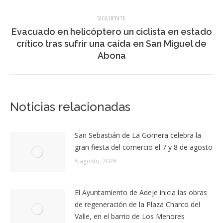
entre
El Gobierno finaliza la situación de prealerta
Publicación
por viento en el archipiélago
publicaciones
anterior:
SIGUIENTE
Evacuado en helicóptero un ciclista en estado
Publicación
crítico tras sufrir una caída en San Miguel de
siguiente:
Abona
Noticias relacionadas
San Sebastián de La Gomera celebra la
gran fiesta del comercio el 7 y 8 de agosto
5 agosto, 2026
El Ayuntamiento de Adeje inicia las obras