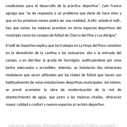
visitaron recientemente este espacio deportivo para conocer
in situ
el
avance de la reforma. Miranda manifiesta que tras la conclusión de estos
trabajos “el campo de fútbol
contará con unas i
nstalaciones re
novadas
,
con aseos y espacios adecuados y modernos, cumpliéndose
con
el
compromiso del gobierno municipal de ofrecer las mejores
condiciones para el desarrollo de la práctica deportiva”. Caín Franco
agrega que “se da respuesta a un problema que viene de hace años y
que en los próximos meses podrá ser una realidad. A ello -añade el edil-,
hay que sumar las mejoras previstas en otros espacios deportivos del
municipio como los campos de fútbol de Charco del Pino y Los Abrigos”.
El edil de Deportes explica que los trabajos en La Hoya del Pozo consisten
en la demolición de la cantina y los vestuarios, sito a la entrada del
campo, y en derribar la grada de hormigón; sustituyéndose por unos
baños adecuados y accesibles. Además, se instalarán dos almacenes
modulares que serán utilizados por los clubes de fútbol que hacen uso
habitualmente de estas instalaciones deportivas municipales. Asi mismo,
se prevé acometer la obra de modernización de la red de