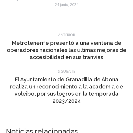
abastecimiento de agua, que junto a las mejoras citadas, ofrecerán
mayor calidad y confort y nuevos espacios al recinto deportivo.
Categoría:
deportes
,
Información local
,
noticias
,
Política
,
Sociedad
24 junio, 2024
Navegación
ANTERIOR
entre
Metrotenerife presentó a una veintena de
Publicación
operadores nacionales las últimas mejoras de
publicaciones
anterior:
accesibilidad en sus tranvías
SIGUIENTE
El Ayuntamiento de Granadilla de Abona
realiza un reconocimiento a la academia de
Publicación
voleibol por sus logros en la temporada
siguiente: