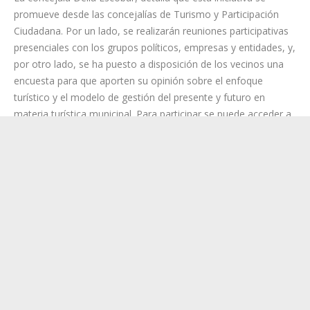
etnográfico, cultural y natural. “Por este motivo, para la Villa es
imprescindible contar con esta herramienta que establezca la
ruta a seguir y que sea, además, un instrumento que fomente
la creación de empleo”, apuntó.
La concejala Delia Escobar, detalla que esta iniciativa se
promueve desde las concejalías de Turismo y Participación
Ciudadana. Por un lado, se realizarán reuniones participativas
presenciales con los grupos políticos, empresas y entidades, y,
por otro lado, se ha puesto a disposición de los vecinos una
encuesta para que aporten su opinión sobre el enfoque
turístico y el modelo de gestión del presente y futuro en
materia turística municipal. Para participar se puede acceder a
través de un código QR.
La Villa es
el único
municipio
de Canarias
que