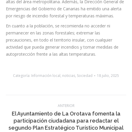
calima.
Asimismo, la Agencia Estatal de Meteorología (AEMET), ha
emitido un aviso por riesgo por temperaturas máximas
afectando principalmente a medianías del sur y oeste, y zonas
altas del área metropolitana. Además, la Dirección General de
Emergencias del Gobierno de Canarias ha emitido una alerta
por riesgo de incendio forestal y temperaturas máximas.
En cuanto a la población, se recomienda no acceder ni
permanecer en las zonas forestales; extremar las
precauciones, en todo el territorio insular, con cualquier
actividad que pueda generar incendios y tomar medidas de
autoprotección frente a las altas temperaturas.
Categoría:
Información local
,
noticias
,
Sociedad
18 julio, 2025