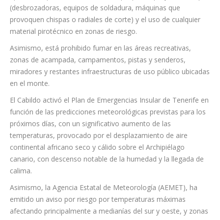
Estas medidas se suman a las que ya estaban en vigor y en las
que se contemplaba la prohibición de hacer fuego en las áreas
recreativas y exteriores -ya sean barbacoas, hogueras,
fogones o cocinas de gas-, así como la utilización de cualquier
tipo de maquinaria o herramienta que pueda proyectar chispas
(desbrozadoras, equipos de soldadura, máquinas que
provoquen chispas o radiales de corte) y el uso de cualquier
material pirotécnico en zonas de riesgo.
Asimismo, está prohibido fumar en las áreas recreativas,
zonas de acampada, campamentos, pistas y senderos,
miradores y restantes infraestructuras de uso público ubicadas
en el monte.
El Cabildo activó el Plan de Emergencias Insular de Tenerife en
función de las predicciones meteorológicas previstas para los
próximos días, con un significativo aumento de las
temperaturas, provocado por el desplazamiento de aire
continental africano seco y cálido sobre el Archipiélago
canario, con descenso notable de la humedad y la llegada de