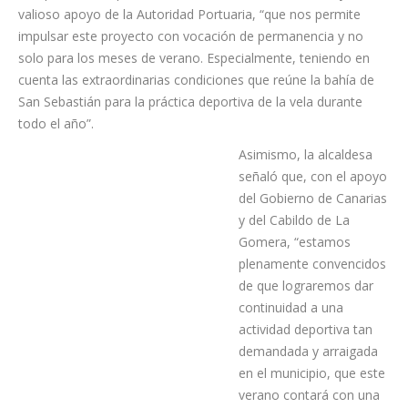
recuperación de un proyecto deportivo que tan importante ha
sido en el municipio de San Sebastián de La Gomera y que
permitirá acercar la práctica de la vela a vecinos y visitantes de
todas las edades”. Padilla remarcó la importancia del
compromiso adquirido con la Real Federación de Vela y el
valioso apoyo de la Autoridad Portuaria, “que nos permite
impulsar este proyecto con vocación de permanencia y no
solo para los meses de verano. Especialmente, teniendo en
cuenta las extraordinarias condiciones que reúne la bahía de
San Sebastián para la práctica deportiva de la vela durante
todo el año”.
Asimismo, la alcaldesa
señaló que, con el apoyo
del Gobierno de Canarias
y del Cabildo de La
Gomera, “estamos
plenamente convencidos
de que lograremos dar