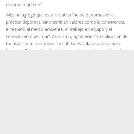
Medina, destacó que “la recuperación del Campus de Vela
supone una excelente noticia para San Sebastián y para el
conjunto de la isla, porque permite volver a acercar a la
ciudadanía, especialmente a los niños y jóvenes, a una
modalidad deportiva estrechamente vinculada a nuestro
entorno marítimo”.
Medina agregó que esta iniciativa “no solo promueve la
práctica deportiva, sino también valores como la convivencia,
el respeto al medio ambiente, el trabajo en equipo y el
conocimiento del mar”. Asimismo, agradeció “la implicación de
todas las administraciones y entidades colaboradoras para
hacer posible que la vela vuelva a ocupar un lugar destacado
dentro de la programación deportiva del verano en La
Gomera”.
Por su parte, el director de la Real Federación Canaria de Vela,
Guiomar Bonilla, informó que “además de la actividad
deportiva, la Real Federación Canaria de Vela trabaja ya junto
a la Consejería de Educación, Formación Profesional, Actividad