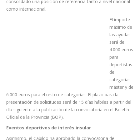
numerosos éxitos, especialmente en disciplinas como la
natación y el salvamento y socorrismo, donde Tenerife ha
consolidado una posición de referencia tanto a nivel nacional
como internacional.
El importe
máximo de
las ayudas
será de
4.000 euros
para
deportistas
de
categorías
máster y de
6.000 euros para el resto de categorías. El plazo para la
presentación de solicitudes será de 15 días hábiles a partir del
día siguiente a la publicación de la convocatoria en el Boletín
Oficial de la Provincia (BOP).