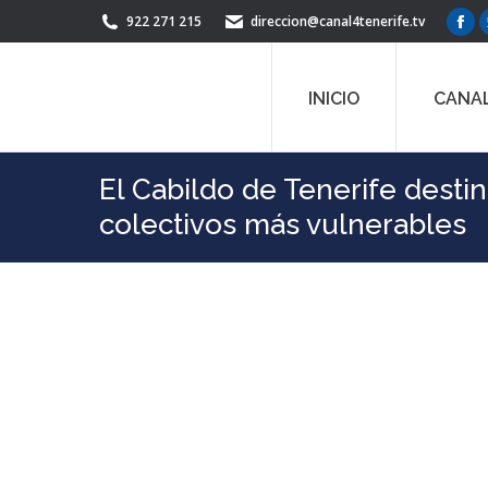
922 271 215
direccion@canal4tenerife.tv
Fac
pag
ope
INICIO
CANAL
in
ne
win
El Cabildo de Tenerife desti
colectivos más vulnerables