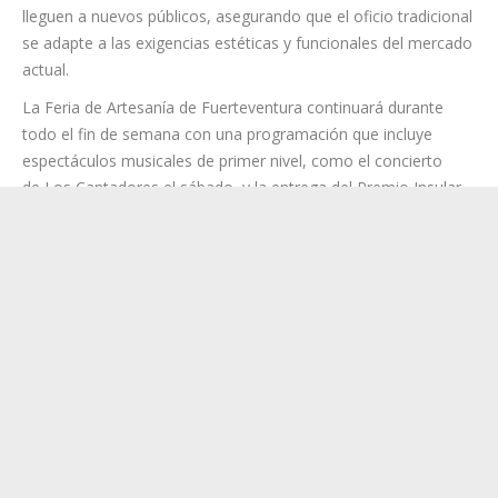
Artesanía, actúa en esta feria como el estandarte de la
producción tinerfeña. Este sello no solo identifica la
autenticidad de cada pieza, sino que representa un modelo de
gestión que incluye una red de puntos de venta especializados.
El apoyo económico del Cabildo permite que estas creaciones
lleguen a nuevos públicos, asegurando que el oficio tradicional
se adapte a las exigencias estéticas y funcionales del mercado
actual.
La Feria de Artesanía de Fuerteventura continuará durante
todo el fin de semana con una programación que incluye
espectáculos musicales de primer nivel, como el concierto
de Los Cantadores el sábado, y la entrega del Premio Insular
de Artesanía el domingo. Para Tenerife, este evento es una
oportunidad clave para estrechar lazos con el resto de las islas
y reafirmar su liderazgo en la gestión y promoción de la
artesanía de calidad.