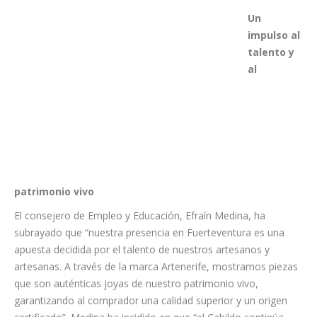
contexto, la estrategia del Cabildo se centra en la puesta en
valor de la artesanía como un sector económico, donde la
tradición se une a la excelencia técnica para ofrecer productos
únicos con una alta demanda en el mercado regional y
turístico.
Un
impulso al
talento y
al
patrimonio vivo
El consejero de Empleo y Educación, Efraín Medina, ha
subrayado que “nuestra presencia en Fuerteventura es una