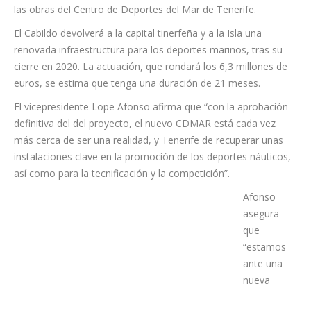
proyecto definitivo de ejecución de obra y, en este mes de
febrero, se acaba de aprobar el expediente de contratación de
las obras del Centro de Deportes del Mar de Tenerife.
El Cabildo devolverá a la capital tinerfeña y a la Isla una
renovada infraestructura para los deportes marinos, tras su
cierre en 2020. La actuación, que rondará los 6,3 millones de
euros, se estima que tenga una duración de 21 meses.
El vicepresidente Lope Afonso afirma que “con la aprobación
definitiva del del proyecto, el nuevo CDMAR está cada vez
más cerca de ser una realidad, y Tenerife de recuperar unas
instalaciones clave en la promoción de los deportes náuticos,
así como para la tecnificación y la competición”.
Afonso
asegura
que
“estamos
ante una