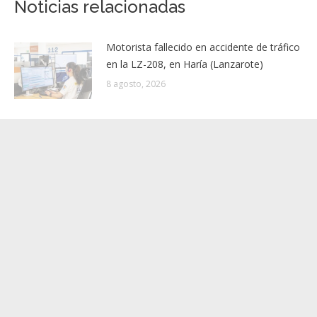
El Ayuntamiento presenta el proyecto
Publicación
participativo ‘Suma Santiago del Teide’
siguiente:
Noticias relacionadas
Motorista fallecido en accidente de tráfico
en la LZ-208, en Haría (Lanzarote)
8 agosto, 2026
El Gobierno de Canarias actualiza la
situación por riesgo de incendios
forestales en las islas
8 agosto, 2026
El Gobierno da por finalizada la situación
de prealerta por viento en Canarias