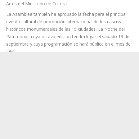
fotográfica que refleje, con un lenguaje artístico
contemporáneo, el valor patrimonial de las 15 ciudades, y en
especial el VUE -Valor Universal Excepcional- que recoge la
Declaración de Patrimonio de cada ciudad. Este proyecto es
resultado de un acuerdo con la dirección general de Bellas
Artes del Ministerio de Cultura.
La Asamblea también ha aprobado la fecha para el principal
evento cultural de promoción internacional de los cascos
históricos monumentales de las 15 ciudades, La Noche del
Patrimonio, cuya octava edición tendrá lugar el sábado 13 de
septiembre y cuya programación se hará pública en el mes de
julio.
El impulso a la protección del patrimonio también se
trasladará al ámbito académico y formativo con jornadas,
encuentros técnicos y seminarios. En el Área de Cultura
también se ha acordado renovar el Convenio con Instituto
Cervantes, para difusión cultural del patrimonio de las
15 ciudades, y se propuesto el segundo semestre de 2025