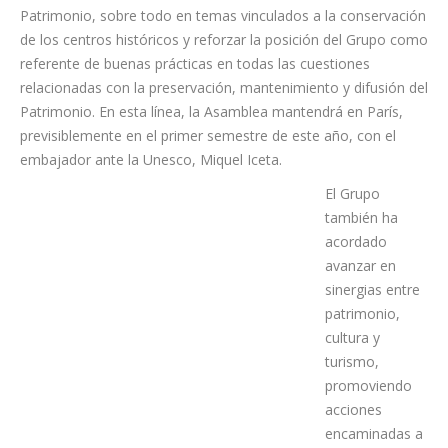
El concejal de Patrimonio de La Laguna, Adolfo Cordobés, ha
tomado parte en la Asamblea, en la que se ha aprobado el
Plan Operativo 2025 que se centra en priorizar acciones
alineadas con el objetivo estratégico de afrontar los nuevos
desafíos relacionados con la sostenibilidad de las Ciudades
Patrimonio, sobre todo en temas vinculados a la conservación
de los centros históricos y reforzar la posición del Grupo como
referente de buenas prácticas en todas las cuestiones
relacionadas con la preservación, mantenimiento y difusión del
Patrimonio. En esta línea, la Asamblea mantendrá en París,
previsiblemente en el primer semestre de este año, con el
embajador ante la Unesco, Miquel Iceta.
El Grupo
también ha
acordado
avanzar en
sinergias entre
patrimonio,